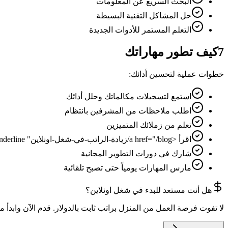
البحث السريع عن المعلومات
حل المشاكل التقنية البسيطة
التعلم المستمر للأدوات الجديدة
7
كيف تطور مهاراتك
خطوات عملية لتحسين أدائك:
استمع لتسجيلات مكالماتك وحلل أدائك
اطلب ملاحظات من المشرفين بانتظام
تعلم من زملائك المتميزين
اقرأ <a href="/blog/زيادة-الراتب-في-شغل-اونلاين" class="text-primary hover:underline">نصائح زيادة الراتب</a>
شارك في دورات التطوير المجانية
مارس المهارات يومياً حتى تصبح تلقائية
هل أنت مستعد للبدء في شغل اونلاين؟
لا تفوت فرصة العمل من المنزل براتب ثابت بالدولار. قدم الآن وابدأ م