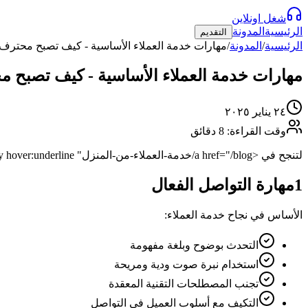
شغل اونلاين
الرئيسية
المدونة
التقديم
الرئيسية
/
المدونة
/
مهارات خدمة العملاء الأساسية - كيف تصبح محترف
مهارات خدمة العملاء الأساسية - كيف تصبح 
٢٤ يناير ٢٠٢٥
وقت القراءة: 8 دقائق
لتنجح في <a href="/blog/خدمة-العملاء-من-المنزل" class="text-primary hover:underline">شغل اونلاين</a> بمجال خدمة العملاء، تحتاج إلى تطوير مهارات محددة. إليك دليل شامل لأهم المهارات وكيفية إتقانها.
1
مهارة التواصل الفعال
الأساس في نجاح خدمة العملاء:
التحدث بوضوح وبلغة مفهومة
استخدام نبرة صوت ودية ومريحة
تجنب المصطلحات التقنية المعقدة
التكيف مع أسلوب العميل في التواصل